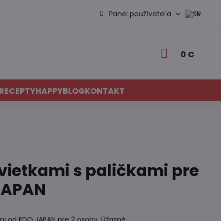
Panel používateľa
0 €
RECEPTY
HAPPYBLOG
KONTAKT
kvietkami s paličkami pre
JAPAN
ami od EDO JAPAN pre 2 osoby. Úžasné