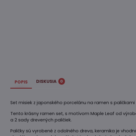
DISKUSIA
0
POPIS
Set misiek z japonského porcelánu na ramen s paličkami
Tento krásny ramen set, s motívom Maple Leaf od výrob
a 2 sady drevených paličiek.
Paličky sú vyrobené z odolného dreva, keramika je vhodn