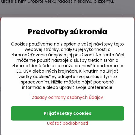
 určite s ním urobíte veľkú radosť niekomu blízkemu.
Kimchi, Tofu, Chladené
Tofu
Stolovanie
T
Predvoľby súkromia
Cookies používame na zlepšenie vašej návštevy tejto
webovej stránky, analýzu jej výkonnosti a
zhromažďovanie údajov o jej používaní. Na tento účel
môžeme použiť nástroje a služby tretích strán a
zhromaždené údaje sa môžu preniesť k partnerom v
EÚ, USA alebo iných krajinách. Kliknutím na „Prijať
všetky cookies“ vyjadrujete svoj súhlas s týmto
spracovaním. Nižšie môžete nájsť podrobné
informácie alebo upraviť svoje preferencie.
ým lemom TOKYO
Zásady ochrany osobných údajov
Prijať všetky cookies
Ukázať podrobnosti