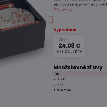
servírovanie ázijských jedál s 
Čítajte viac
Vypredané
24,08 €
19,58 €
bez DPH
Množstevné zľavy
1
ks:
2-4
ks:
5-7
ks:
8
ks
a viac
: