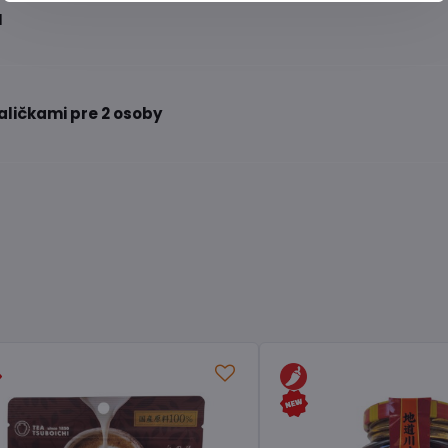
N
paličkami pre 2 osoby