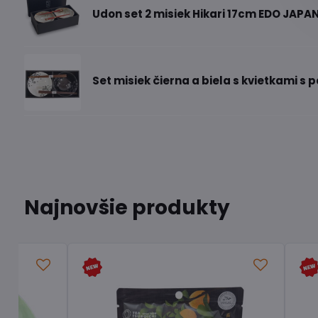
Udon set 2 misiek Hikari 17cm EDO JAPA
Set misiek čierna a biela s kvietkami s 
Najnovšie produkty