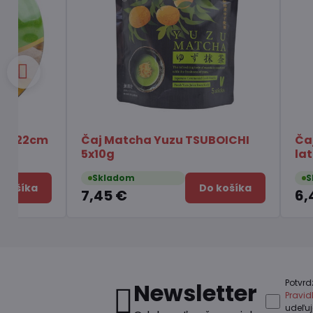
Podložka pod kórejskú misku
Rezance o
Dolsot
Chois Bib
Skladom
Skladom
Do košíka
3,25 €
1,75 €
Potvrd
Newsletter
Pravi
udeľu