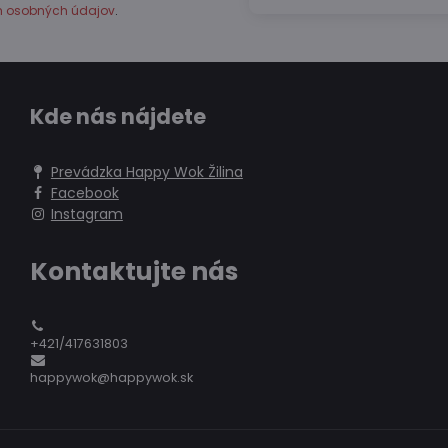
h osobných údajov
.
Kde nás nájdete
Prevádzka Happy Wok Žilina
Facebook
Instagram
Kontaktujte nás
+421/417631803
happywok@happywok.sk