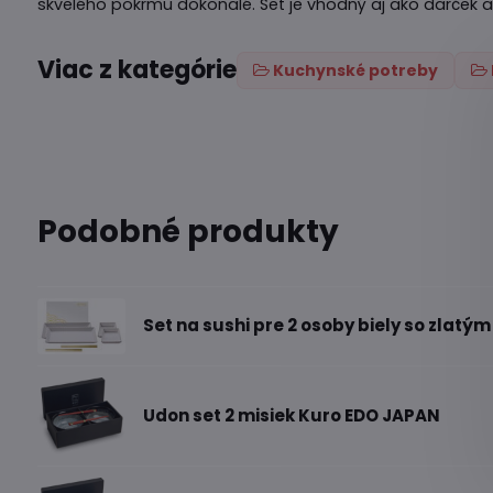
skvelého pokrmu dokonalé. Set je vhodný aj ako darček a
Viac z kategórie
Kuchynské potreby
Podobné produkty
Set na sushi pre 2 osoby biely so zlat
Udon set 2 misiek Kuro EDO JAPAN