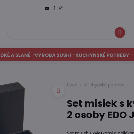
Hľadať
DKÉ A SLANÉ
VÝROBA SUSHI
KUCHYNSKÉ POTREBY
Úvod
Kuchynské potreby
Set misiek s 
2 osoby EDO 
Set misiek s kvietkami a paličk