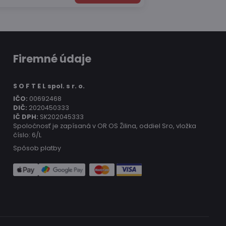
Firemné údaje
S O F T E L spol. s r. o.
IČO:
00692468
DIČ:
2020450333
IČ DPH:
SK202045333
Spoločnosť je zapísaná v OR OS Žilina, oddiel Sro, vložka
číslo: 6/L
Spôsob platby