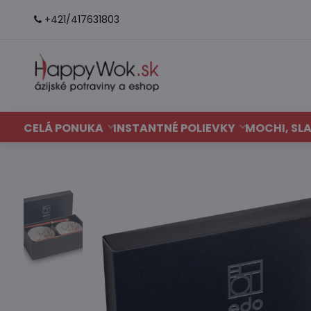
+421/417631803
CELÁ PONUKA
INSTANTNÉ POLIEVKY
MOCHI, SLA