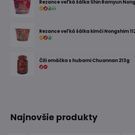
Rezance veľká šálka Shin Ramyun Nong
Rezance veľká šálka kimči Nongshim 11
Čili omáčka s hubami Chuannan 213g
Najnovšie produkty