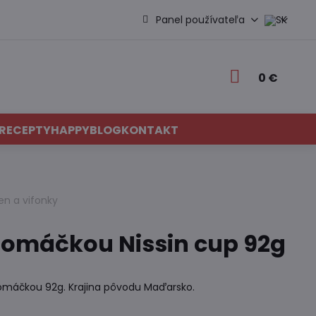
Panel používateľa
0 €
RECEPTY
HAPPYBLOG
KONTAKT
en a vifonky
i omáčkou Nissin cup 92g
i omáčkou 92g. Krajina pôvodu Maďarsko.