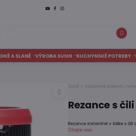
Hľadať
DKÉ A SLANÉ
VÝROBA SUSHI
KUCHYNSKÉ POTREBY
Úvod
Instantné polievky, ram
Rezance s čil
Rezance instantné v šálke s čil
Čítajte viac