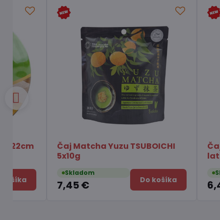
Podložka pod kórejskú misku
Rezance o
Dolsot
Chois Bib
Skladom
Skladom
Do košíka
3,25 €
1,75 €