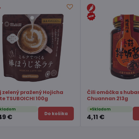
stré syr Gouda
Konjak Želé s príchuťou
immyeon 123g
broskyne ORIHIRO 120g
Skladom
Do košíka
Do koší
2,64 €