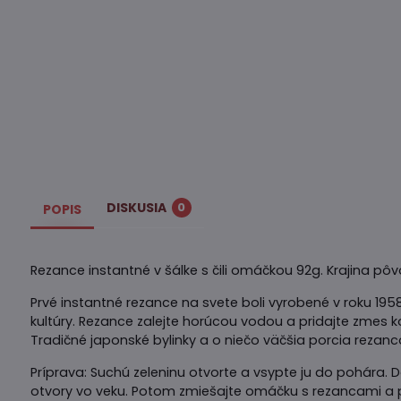
DISKUSIA
0
POPIS
Rezance instantné v šálke s čili omáčkou 92g. Krajina p
Prvé instantné rezance na svete boli vyrobené v roku 195
kultúry. Rezance zalejte horúcou vodou a pridajte zmes 
Tradičné japonské bylinky a o niečo väčšia porcia rezanc
Príprava: Suchú zeleninu otvorte a vsypte ju do pohára. 
otvory vo veku. Potom zmiešajte omáčku s rezancami a 