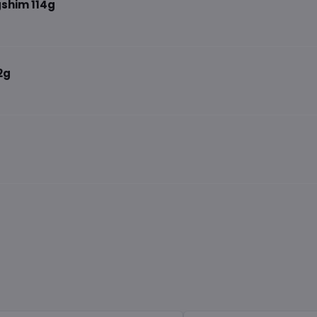
shim 114g
2g