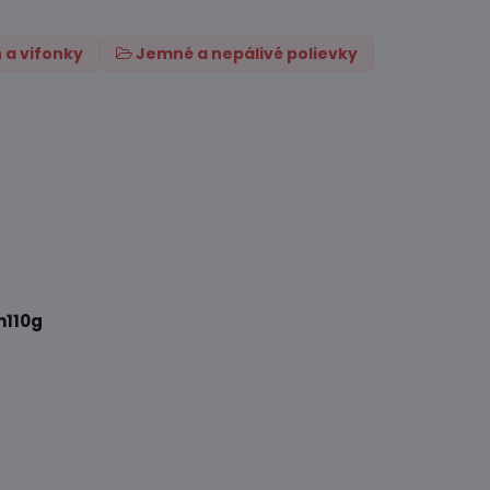
 a vifonky
Jemné a nepálivé polievky
n110g