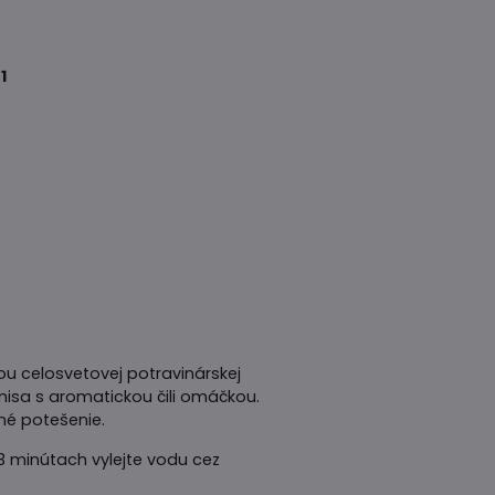
1
ou celosvetovej potravinárskej
misa s aromatickou čili omáčkou.
né potešenie.
 3 minútach vylejte vodu cez