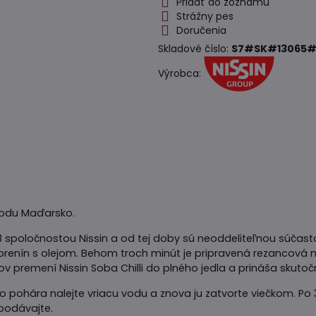
Pridať do zoznamu
Strážny pes
Doručenia
Skladové číslo:
S7#SK#13065#
Výrobca:
ôvodu Maďarsko.
8 spoločnostou Nissin a od tej doby sú neoddeliteľnou súčast
korenín s olejom. Behom troch minút je pripravená rezancová 
ov premení Nissin Soba Chilli do plného jedla a prináša skutoč
Do pohára nalejte vriacu vodu a znova ju zatvorte viečkom. Po
podávajte.