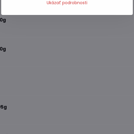
Ukázať podrobnosti
00g
00g
05g