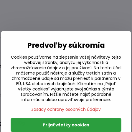
tré Nongshim 68g
Predvoľby súkromia
Cookies používame na zlepšenie vašej návštevy tejto
webovej stránky, analýzu jej výkonnosti a
shim 68g
zhromažďovanie údajov o jej používaní. Na tento účel
môžeme použiť nástroje a služby tretích strán a
zhromaždené údaje sa môžu preniesť k partnerom v
EÚ, USA alebo iných krajinách. Kliknutím na „Prijať
všetky cookies“ vyjadrujete svoj súhlas s týmto
5g
spracovaním. Nižšie môžete nájsť podrobné
informácie alebo upraviť svoje preferencie.
Zásady ochrany osobných údajov
gshim 100g
Prijať všetky cookies