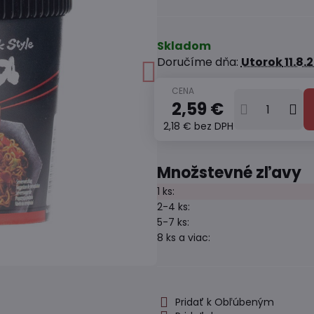
Skladom
Doručíme dňa:
Utorok
11.8.
2,59 €
2,18 €
bez DPH
Množstevné zľavy
1
ks:
2-4
ks:
5-7
ks:
8
ks
a viac
:
Pridať k Obľúbeným