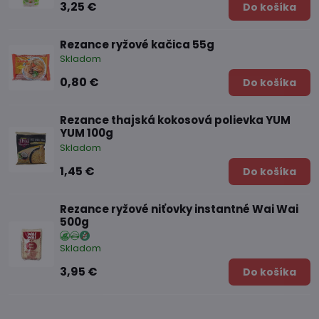
3,25 €
Do košíka
Rezance ryžové kačica 55g
Skladom
0,80 €
Do košíka
Rezance thajská kokosová polievka YUM
YUM 100g
Skladom
1,45 €
Do košíka
Rezance ryžové niťovky instantné Wai Wai
500g
Skladom
3,95 €
Do košíka