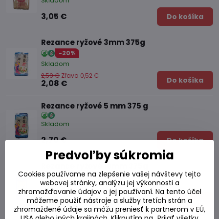
Skladom
3,05 €
Do košíka
Rezance ryžové 3mm 375g
-20%
Skladom
2,59 €
Zľava 0,52 €
Do košíka
2,08 €
Rezance ryžové 5 mm 375 g
Skladom
2,70 €
Do košíka
Predvoľby súkromia
Rezance ryžové 10mm 375g
Cookies používame na zlepšenie vašej návštevy tejto
webovej stránky, analýzu jej výkonnosti a
Skladom
zhromažďovanie údajov o jej používaní. Na tento účel
2,80 €
môžeme použiť nástroje a služby tretích strán a
Do košíka
zhromaždené údaje sa môžu preniesť k partnerom v EÚ,
USA alebo iných krajinách. Kliknutím na „Prijať všetky