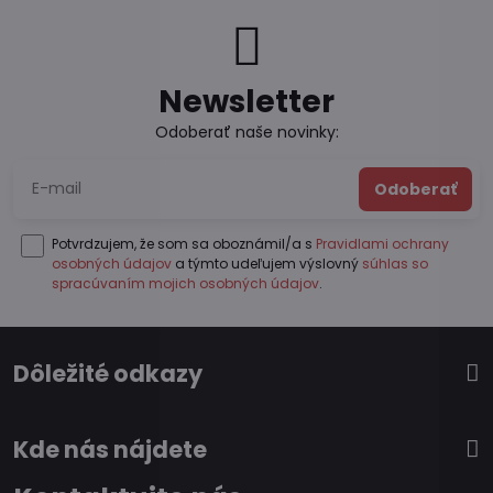
Newsletter
Odoberať naše novinky:
Odoberať
Potvrdzujem, že som sa oboznámil/a s
Pravidlami ochrany
osobných údajov
a týmto udeľujem výslovný
súhlas so
spracúvaním mojich osobných údajov
.
Dôležité odkazy
Kde nás nájdete