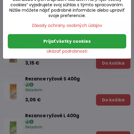
Rezance ryžové 5mm 400g
cookies“ vyjadrujete svoj súhlas s týmto spracovaním.
Nižšie môžete nájsť podrobné informácie alebo upraviť
svoje preferencie.
Skladom
2,50 €
Zásady ochrany osobných údajov
Do košíka
Prijať všetky cookies
Rezance ryžové M 400g
Ukázať podrobnosti
Skladom
3,15 €
Do košíka
Rezance ryžové S 400g
Skladom
3,05 €
Do košíka
Rezance ryžové L 400g
Skladom