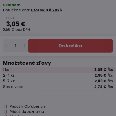
Skladom
Doručíme dňa:
Utorok
11.8.2026
3,05 €
2,56 €
bez DPH
Do košíka
Množstevné zľavy
1
ks:
3,05 €
/ks
2-4
ks:
2,96 €
/ks
5-7
ks:
2,83 €
/ks
8
ks
a viac
:
2,74 €
/ks
Pridať k Obľúbeným
Pridať do zoznamu