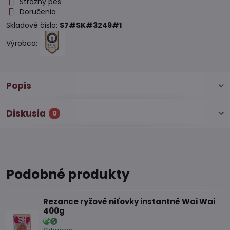
Strážny pes
Doručenia
Skladové číslo:
S7#SK#3249#1
Výrobca:
Popis
Diskusia
0
Podobné produkty
Rezance ryžové niťovky instantné Wai Wai
400g