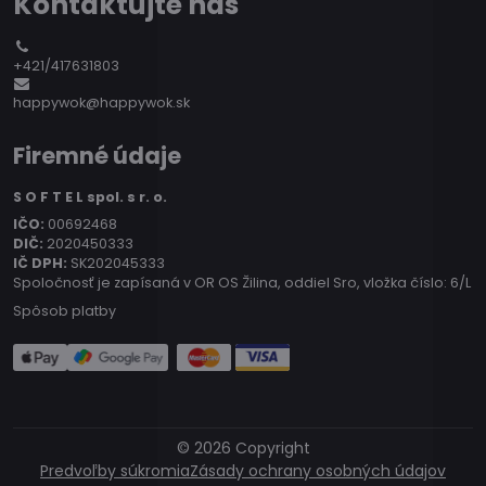
Kontaktujte nás
+421/417631803
happywok@happywok.sk
Firemné údaje
S O F T E L spol. s r. o.
IČO:
00692468
DIČ:
2020450333
IČ DPH:
SK202045333
Spoločnosť je zapísaná v OR OS Žilina, oddiel Sro, vložka číslo: 6/L
Spôsob platby
©
2026
Copyright
Predvoľby súkromia
Zásady ochrany osobných údajov