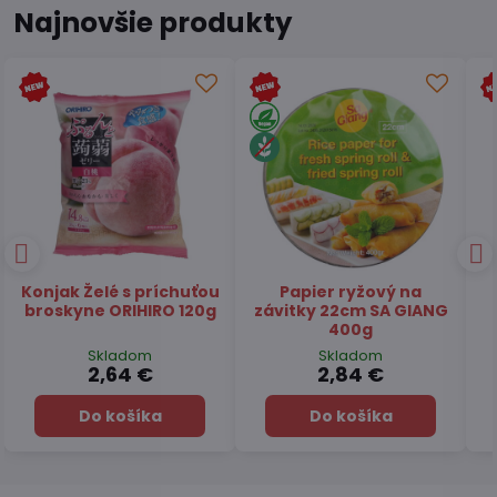
Najnovšie produkty
Čaj Matcha Yuzu
Čaj zelený pražený
TSUBOICHI 5x10g
Hojicha latte TSUBOICHI
100g
Skladom
Skladom
7,45 €
6,49 €
Do košíka
Do košíka