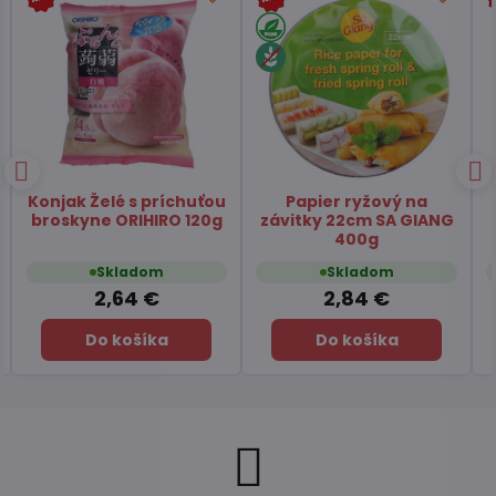
Čaj Matcha Yuzu
Čaj zelený pražený
TSUBOICHI 5x10g
Hojicha latte TSUBOICHI
100g
Skladom
Skladom
7,45 €
6,49 €
Do košíka
Do košíka