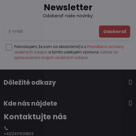
Newsletter
Odoberať naše novinky:
Odoberať
Potvrdzujem, že som sa oboznámil/a s
Pravidlami ochrany
osobných údajov
a týmto udeľujem výslovný
súhlas so
spracúvaním mojich osobných údajov
.
Dôležité odkazy
Kde nás nájdete
Kontaktujte nás
+421/417631803