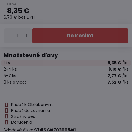
8,35 €
6,79 €
bez DPH
Do košíka
Množstevné zľavy
1
ks:
8,35 €
/ks
2-4
ks:
8,10 €
/ks
5-7
ks:
7,77 €
/ks
8
ks
a viac
:
7,52 €
/ks
Pridať k Obľúbeným
Pridať do zoznamu
Strážny pes
Doručenia
Skladové číslo:
S7#SK#703008#1