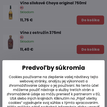
Víno slivkové Choya original 750ml
Skladom
11,75 €
Do košíka
Víno z ostružín 375ml
Skladom
11,40 €
Do košíka
Víno ryžové Makgeolli banán 750ml
Predvoľby súkromia
Skladom
Cookies používame na zlepšenie vašej návštevy tejto
3,20 €
Do košíka
webovej stránky, analýzu jej výkonnosti a
zhromažďovanie údajov o jej používaní. Na tento účel
môžeme použiť nástroje a služby tretích strán a
Víno ryžové čínske na varenie (14 %) 750ml
zhromaždené údaje sa môžu preniesť k partnerom v EÚ,
USA alebo iných krajinách. Kliknutím na „Prijať všetky
Skladom
cookies“ vyjadrujete svoj súhlas s týmto spracovaním.