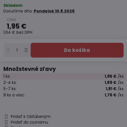
Skladom
Doručíme dňa:
Pondelok
10.8.2026
1,95 €
1,64 €
bez DPH
Do košíka
Množstevné zľavy
1
ks:
1,95 €
/ks
2-4
ks:
1,89 €
/ks
5-7
ks:
1,81 €
/ks
8
ks
a viac
:
1,76 €
/ks
Pridať k Obľúbeným
Pridať do zoznamu