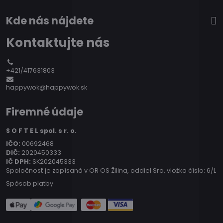
Kde nás nájdete
Kontaktujte nás
+421/417631803
happywok@happywok.sk
Firemné údaje
S O F T E L spol. s r. o.
IČO:
00692468
DIČ:
2020450333
IČ DPH:
SK202045333
Spoločnosť je zapísaná v OR OS Žilina, oddiel Sro, vložka číslo: 6/L
Spôsob platby