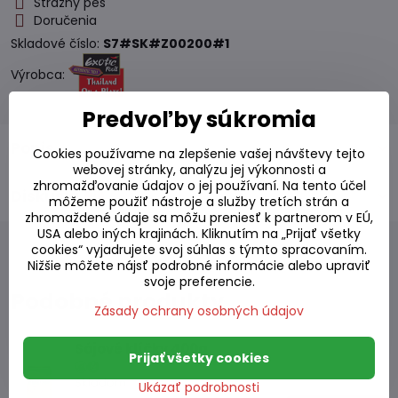
Strážny pes
Doručenia
Skladové číslo:
S7#SK#Z00200#1
Výrobca:
Predvoľby súkromia
Popis
Cookies používame na zlepšenie vašej návštevy tejto
webovej stránky, analýzu jej výkonnosti a
zhromažďovanie údajov o jej používaní. Na tento účel
Diskusia
0
môžeme použiť nástroje a služby tretích strán a
zhromaždené údaje sa môžu preniesť k partnerom v EÚ,
USA alebo iných krajinách. Kliknutím na „Prijať všetky
cookies“ vyjadrujete svoj súhlas s týmto spracovaním.
Nižšie môžete nájsť podrobné informácie alebo upraviť
svoje preferencie.
Podobné produkty
Zásady ochrany osobných údajov
Sójové klíčky 400g
Prijať všetky cookies
Skladom
Ukázať podrobnosti