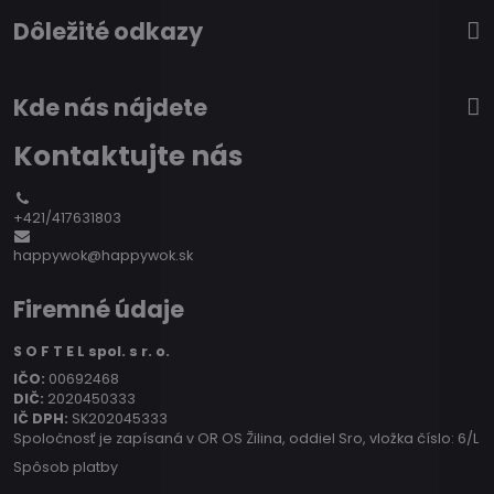
Dôležité odkazy
Kde nás nájdete
Kontaktujte nás
+421/417631803
happywok@happywok.sk
Firemné údaje
S O F T E L spol. s r. o.
IČO:
00692468
DIČ:
2020450333
IČ DPH:
SK202045333
Spoločnosť je zapísaná v OR OS Žilina, oddiel Sro, vložka číslo: 6/L
Spôsob platby