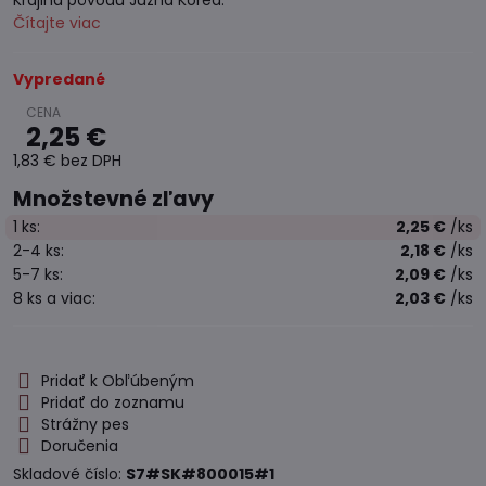
Krajina pôvodu Južná Kórea.
Čítajte viac
Vypredané
2,25 €
1,83 €
bez DPH
Množstevné zľavy
1
ks:
2,25 €
/ks
2-4
ks:
2,18 €
/ks
5-7
ks:
2,09 €
/ks
8
ks
a viac
:
2,03 €
/ks
Pridať k Obľúbeným
Pridať do zoznamu
Strážny pes
Doručenia
Skladové číslo:
S7#SK#800015#1