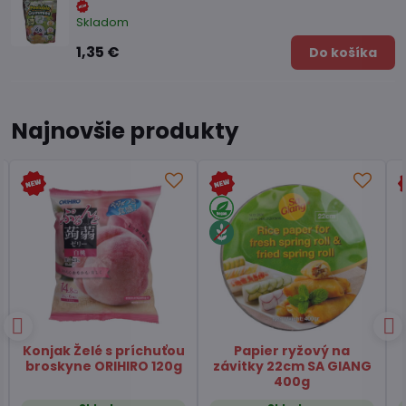
Skladom
1,35 €
Do košíka
Najnovšie produkty
Čaj Matcha Yuzu
Čaj zelený pražený
TSUBOICHI 5x10g
Hojicha latte TSUBOICHI
100g