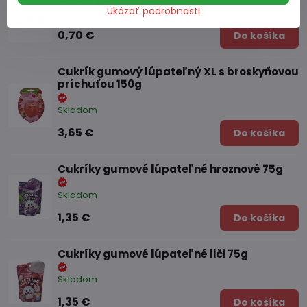
Ukázať podrobnosti
Skladom
0,70 €
Do košíka
Cukrík gumový lúpateľný XL s broskyňovou
príchuťou 150g
Skladom
3,65 €
Do košíka
Cukríky gumové lúpateľné hroznové 75g
Skladom
1,35 €
Do košíka
Cukríky gumové lúpateľné liči 75g
Skladom
1,35 €
Do košíka