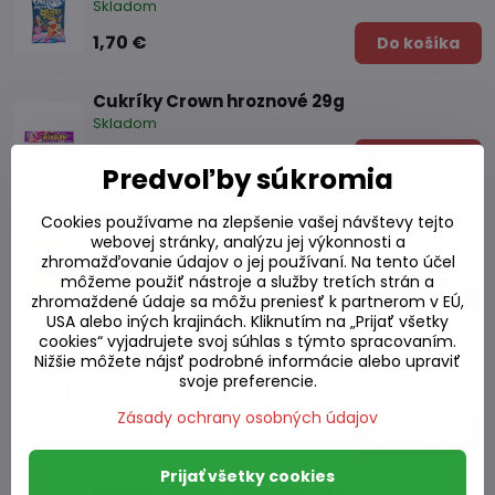
Skladom
1,70 €
Do košíka
Cukríky Crown hroznové 29g
Skladom
0,70 €
Do košíka
Predvoľby súkromia
Cukríky Anytime xylitol citrón-mäta Lotte
Cookies používame na zlepšenie vašej návštevy tejto
60 g
webovej stránky, analýzu jej výkonnosti a
zhromažďovanie údajov o jej používaní. Na tento účel
Skladom
môžeme použiť nástroje a služby tretích strán a
2,20 €
Do košíka
zhromaždené údaje sa môžu preniesť k partnerom v EÚ,
USA alebo iných krajinách. Kliknutím na „Prijať všetky
cookies“ vyjadrujete svoj súhlas s týmto spracovaním.
Cukríky Anytime xylitol mlieko- mäta Lotte
Nižšie môžete nájsť podrobné informácie alebo upraviť
60g
svoje preferencie.
Skladom
Zásady ochrany osobných údajov
2,25 €
Do košíka
Prijať všetky cookies
Cukríky Crown jahodové 29g