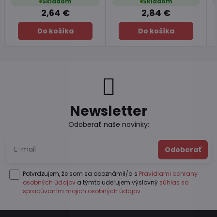
Skladom
Skladom
7,45 €
6,49 €
Do košíka
Do košíka
Newsletter
Odoberať naše novinky:
Odoberať
Potvrdzujem, že som sa oboznámil/a s
Pravidlami ochrany
osobných údajov
a týmto udeľujem výslovný
súhlas so
spracúvaním mojich osobných údajov
.