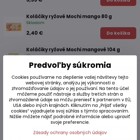
Do košíka
Koláčiky ryžové Mochi mango 80 g
Skladom
2,40 €
Do košíka
Koláčiky ryžové Mochi mangové 104 g
Skladom
Predvoľby súkromia
2,35 €
Do košíka
Cookies používame na zlepšenie vašej návštevy tejto
webovej stránky, analýzu jej výkonnosti a
Koláčiky ryžové Mochi mix ovocné 120g
zhromažďovanie údajov o jej používaní. Na tento účel
môžeme použiť nástroje a služby tretích strán a
zhromaždené údaje sa môžu preniesť k partnerom v EÚ,
Skladom
USA alebo iných krajinách. Kliknutím na „Prijať všetky
2,80 €
Do košíka
cookies“ vyjadrujete svoj súhlas s týmto spracovaním.
Nižšie môžete nájsť podrobné informácie alebo upraviť
svoje preferencie.
Koláčiky ryžové Mochi so sezamom 210 g
Zásady ochrany osobných údajov
Skladom