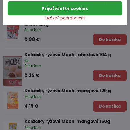
3,60 €
Do košíka
Prijať všetky cookies
Ukázať podrobnosti
Koláčiky ryžové Mochi červená fazuľa
Millet 120g
Skladom
2,80 €
Do košíka
Koláčiky ryžové Mochi jahodové 104 g
Skladom
2,35 €
Do košíka
Koláčiky ryžové Mochi mangové 120 g
Skladom
4,15 €
Do košíka
Koláčiky ryžové Mochi mangové 150g
Skladom