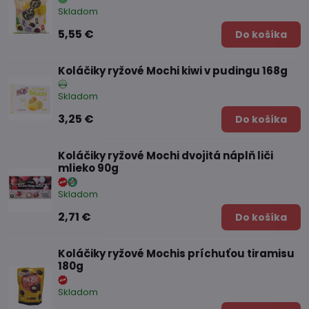
Skladom
5,55 €
Do košíka
Koláčiky ryžové Mochi kiwi v pudingu 168g
Skladom
3,25 €
Do košíka
Koláčiky ryžové Mochi dvojitá náplň liči
mlieko 90g
Skladom
2,71 €
Do košíka
Koláčiky ryžové Mochis príchuťou tiramisu
180g
Skladom