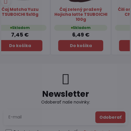
Podložka pod kórejskú
Rezance ostré syr
misku Dolsot
Gouda Chois
Bibimmyeon 123g
Skladom
Skladom
3,25 €
1,75 €
Do košíka
Do košíka
Newsletter
Odoberať naše novinky:
Odoberať