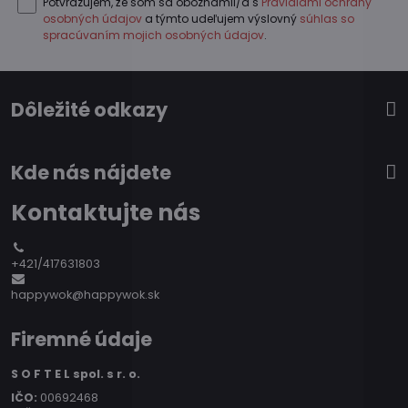
Potvrdzujem, že som sa oboznámil/a s
Pravidlami ochrany
osobných údajov
a týmto udeľujem výslovný
súhlas so
spracúvaním mojich osobných údajov
.
Dôležité odkazy
Kde nás nájdete
Kontaktujte nás
+421/417631803
happywok@happywok.sk
Firemné údaje
S O F T E L spol. s r. o.
IČO:
00692468