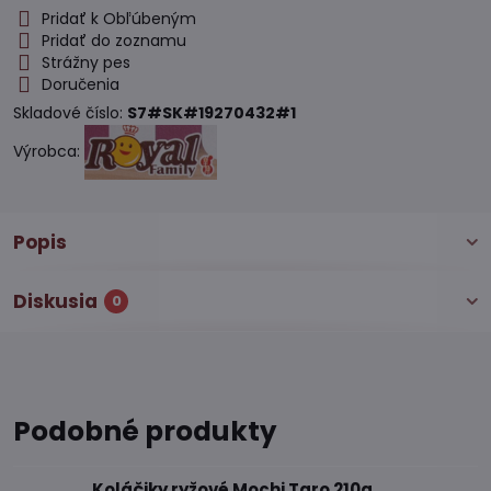
Pridať k Obľúbeným
Pridať do zoznamu
Strážny pes
Doručenia
Skladové číslo:
S7#SK#19270432#1
Výrobca:
Popis
Diskusia
0
Podobné produkty
Koláčiky ryžové Mochi Taro 210g