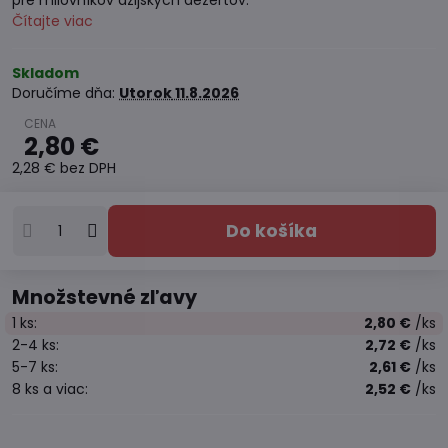
pre milovníkov ázijských dezertov.
Čítajte viac
Skladom
Doručíme dňa:
Utorok
11.8.2026
2,80 €
2,28 €
bez DPH
Do košíka
Množstevné zľavy
1
ks:
2,80 €
/ks
2-4
ks:
2,72 €
/ks
5-7
ks:
2,61 €
/ks
8
ks
a viac
:
2,52 €
/ks