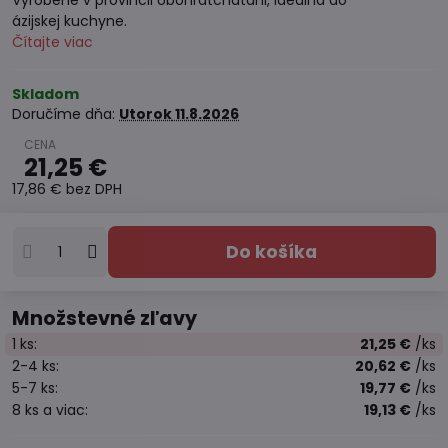
Vyrobené v provincii Ubonratchatani, ideálna do
ázijskej kuchyne.
Čítajte viac
Skladom
Doručíme dňa:
Utorok
11.8.2026
21,25 €
17,86 €
bez DPH
Do košíka
Množstevné zľavy
1
ks:
21,25 €
/ks
2-4
ks:
20,62 €
/ks
5-7
ks:
19,77 €
/ks
8
ks
a viac
:
19,13 €
/ks