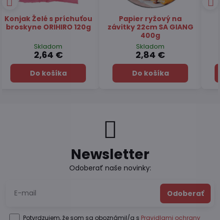
Čaj Matcha Yuzu
Čaj zelený pražený
TSUBOICHI 5x10g
Hojicha latte TSUBOICHI
100g
Skladom
Skladom
7,45 €
6,49 €
Do košíka
Do košíka
Newsletter
Odoberať naše novinky:
Odoberať
Potvrdzujem, že som sa oboznámil/a s
Pravidlami ochrany