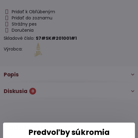
Pridať k Obľúbeným
Pridať do zoznamu
Strážny pes
Doručenia
Skladové číslo:
S7#SK#201001#1
Výrobca:
Popis
Diskusia
0
Podobné produkty
Predvoľby súkromia