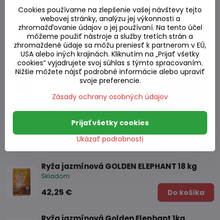
Ryža jazmínová Golden Elephant 5kg
Cookies používame na zlepšenie vašej návštevy tejto
webovej stránky, analýzu jej výkonnosti a
Skladom
zhromažďovanie údajov o jej používaní. Na tento účel
12,55 €
Do košíka
môžeme použiť nástroje a služby tretích strán a
zhromaždené údaje sa môžu preniesť k partnerom v EÚ,
USA alebo iných krajinách. Kliknutím na „Prijať všetky
Ryža jasmínova Royal Umbrella 1 kg
cookies“ vyjadrujete svoj súhlas s týmto spracovaním.
Nižšie môžete nájsť podrobné informácie alebo upraviť
Skladom
svoje preferencie.
4,40 €
Do košíka
Zásady ochrany osobných údajov
Ryža jasmínova Royal Tiger 1 kg
Prijať všetky cookies
Skladom
Ukázať podrobnosti
2,50 €
Do košíka
Ryža jazmínová GOLDEN ELEPHANT 18 kg
Skladom
42,25 €
Do košíka
Ryža jazmínová Golden Elephant 1kg