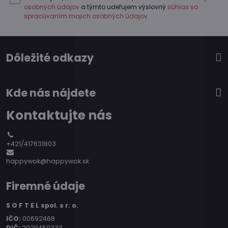
osobných údajov
a týmto udeľujem výslovný
súhlas so
spracúvaním mojich osobných údajov
.
Dôležité odkazy
Kde nás nájdete
Kontaktujte nás
+421/417631803
happywok@happywok.sk
Firemné údaje
S O F T E L spol. s r. o.
IČO:
00692468
DIČ:
2020450333