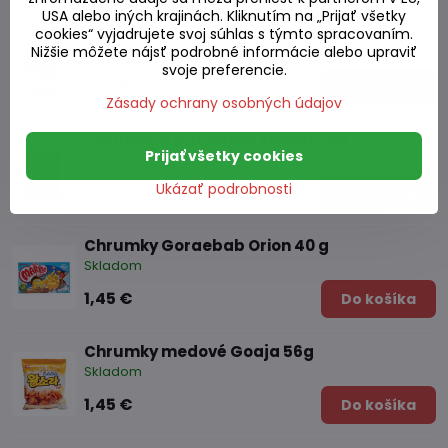
USA alebo iných krajinách. Kliknutím na „Prijať všetky
Chrumky s príchuťou kreviet ostré 75g
cookies“ vyjadrujete svoj súhlas s týmto spracovaním.
Nižšie môžete nájsť podrobné informácie alebo upraviť
Skladom
svoje preferencie.
2,10 €
Do košíka
Zásady ochrany osobných údajov
Chrumky s príchuťou kreviet 75g
Prijať všetky cookies
Skladom
Ukázať podrobnosti
2,30 €
Do košíka
Chrumky Goraebab Orion 40 g
Skladom
1,45 €
Do košíka
Chrumky medové Goaja 56g
Skladom
1,45 €
Do košíka