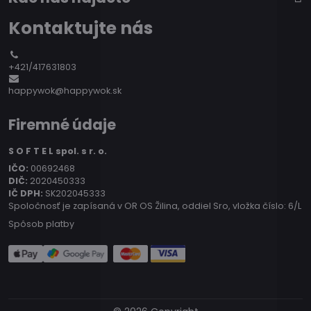
Kontaktujte nás
+421/417631803
happywok@happywok.sk
Firemné údaje
S O F T E L spol. s r. o.
IČO:
00692468
DIČ:
2020450333
IČ DPH:
SK202045333
Spoločnosť je zapísaná v OR OS Žilina, oddiel Sro, vložka číslo: 6/L
Spôsob platby