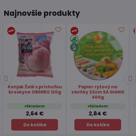
Najnovšie produkty
Čaj Matcha Yuzu
Čaj zelený pražený
TSUBOICHI 5x10g
Hojicha latte TSUBOICHI
100g
Skladom
Skladom
7,45 €
6,49 €
Do košíka
Do košíka