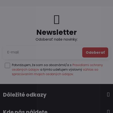
Newsletter
Odoberať naše novinky:
Odoberať
Potvrdzujem, že som sa oboznámil/a s
Pravidlami ochrany
osobných údajov
a týmto udeľujem výslovný
súhlas so
spracúvaním mojich osobných údajov
.
Dôležité odkazy
Kde nás nájdete