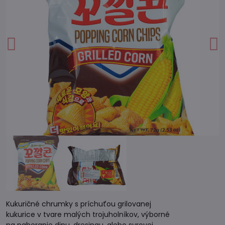
Kukuričné chrumky s príchuťou grilovanej
kukurice v tvare malých trojuholníkov, výborné