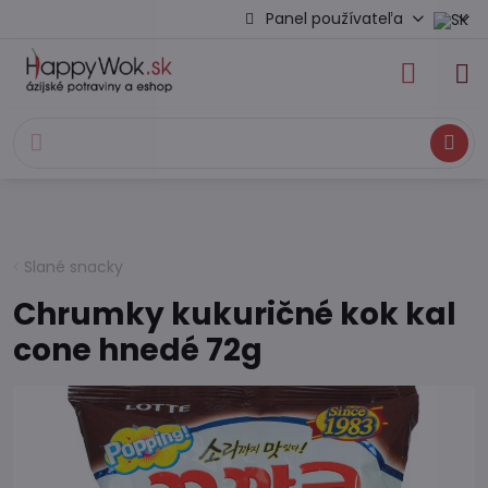
Panel používateľa
Hľadať
Slané snacky
Chrumky kukuričné kok kal
cone hnedé 72g