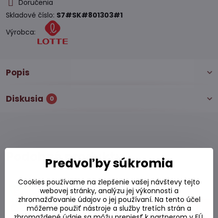
Doručenia
Skladové číslo:
S7#SK#801303#1
Výrobca:
Popis
Diskusia
0
Podobné produkty
Predvoľby súkromia
Cookies používame na zlepšenie vašej návštevy tejto
Chrumky s príchuťou BBQ 56g
webovej stránky, analýzu jej výkonnosti a
Skladom
zhromažďovanie údajov o jej používaní. Na tento účel
2,45 €
môžeme použiť nástroje a služby tretích strán a
Do košíka
zhromaždené údaje sa môžu preniesť k partnerom v EÚ,