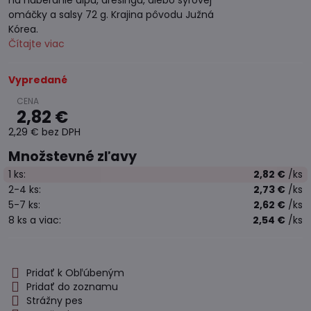
na naberanie dipu, dresingu, alebo syrovej
omáčky a salsy 72 g. Krajina pôvodu Južná
Kórea.
Čítajte viac
Vypredané
2,82 €
2,29 €
bez DPH
Množstevné zľavy
1
ks:
2,82 €
/ks
2-4
ks:
2,73 €
/ks
5-7
ks:
2,62 €
/ks
8
ks
a viac
:
2,54 €
/ks
Pridať k Obľúbeným
Pridať do zoznamu
Strážny pes