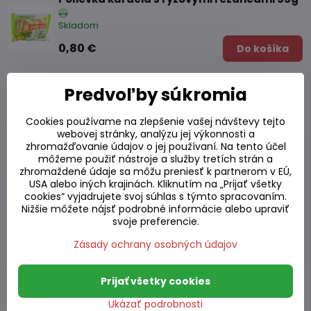
Skladom
0,80 €
Do košíka
Polievka MAMA ryžové rezance kuracia
Predvoľby súkromia
príchuť 55g
Skladom
Cookies používame na zlepšenie vašej návštevy tejto
0,84 €
webovej stránky, analýzu jej výkonnosti a
Do košíka
zhromažďovanie údajov o jej používaní. Na tento účel
môžeme použiť nástroje a služby tretích strán a
Polievka Pad Thai MAMA 70g
zhromaždené údaje sa môžu preniesť k partnerom v EÚ,
USA alebo iných krajinách. Kliknutím na „Prijať všetky
Skladom
cookies“ vyjadrujete svoj súhlas s týmto spracovaním.
0,90 €
Do košíka
Nižšie môžete nájsť podrobné informácie alebo upraviť
svoje preferencie.
Zásady ochrany osobných údajov
Polievka MAMA malá šálka kuracia príchuť
70g
Prijať všetky cookies
Skladom
Ukázať podrobnosti
1,80 €
Do košíka