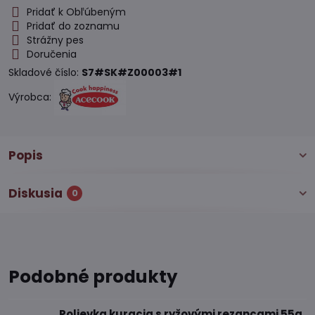
Pridať k Obľúbeným
Pridať do zoznamu
Strážny pes
Doručenia
Skladové číslo:
S7#SK#Z00003#1
Výrobca:
Popis
Diskusia
0
Podobné produkty
Polievka kuracia s ryžovými rezancami 55g