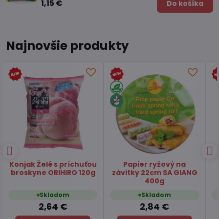
1,15 €
Do košíka
Najnovšie produkty
Čaj Matcha Yuzu
Čaj zelený pražený
TSUBOICHI 5x10g
Hojicha latte TSUBOICHI
100g
Skladom
Skladom
7,45 €
6,49 €