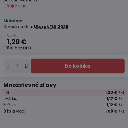
pôvodu Vietnam.
Čítajte viac
Skladom
Doručíme dňa:
Utorok
11.8.2026
1,20 €
1,01 €
bez DPH
Do košíka
Množstevné zľavy
1
ks:
1,20 €
/ks
2-4
ks:
1,17 €
/ks
5-7
ks:
1,12 €
/ks
8
ks
a viac
:
1,08 €
/ks