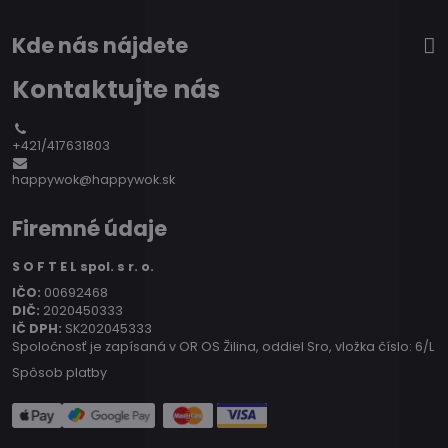
Kde nás nájdete
Kontaktujte nás
+421/417631803
happywok@happywok.sk
Firemné údaje
S O F T E L spol. s r. o.
IČO:
00692468
DIČ:
2020450333
IČ DPH:
SK202045333
Spoločnosť je zapísaná v OR OS Žilina, oddiel Sro, vložka číslo: 6/L
Spôsob platby