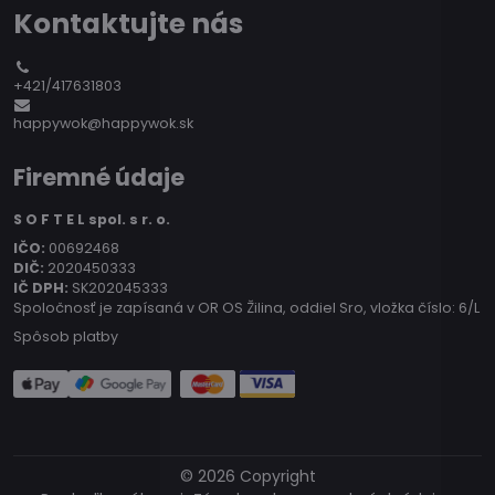
Kontaktujte nás
+421/417631803
happywok@happywok.sk
Firemné údaje
S O F T E L spol. s r. o.
IČO:
00692468
DIČ:
2020450333
IČ DPH:
SK202045333
Spoločnosť je zapísaná v OR OS Žilina, oddiel Sro, vložka číslo: 6/L
Spôsob platby
©
2026
Copyright