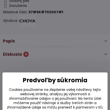
Strážny pes
Doručenia
Skladové číslo:
S7#SK#702007#1
Výrobca:
Popis
Diskusia
0
Predvoľby súkromia
Podobné produkty
Cookies používame na zlepšenie vašej návštevy tejto
webovej stránky, analýzu jej výkonnosti a
Sake Choya orig. 750ml
zhromažďovanie údajov o jej používaní. Na tento účel
môžeme použiť nástroje a služby tretích strán a
Skladom
zhromaždené údaje sa môžu preniesť k partnerom v EÚ,