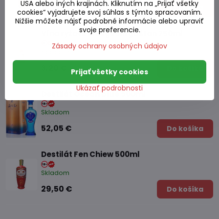
USA alebo iných krajinách. Kliknutím na „Prijať všetky
14,30 €
Do košíka
cookies“ vyjadrujete svoj súhlas s týmto spracovaním.
Nižšie môžete nájsť podrobné informácie alebo upraviť
svoje preferencie.
Víno ryžové Makgeolli gaštan 750ml
Zásady ochrany osobných údajov
Skladom
3,20 €
Do košíka
Prijať všetky cookies
Ukázať podrobnosti
Destilát Ocean blue 500ml
Skladom
52,05 €
Do košíka
Destilát Fen Chiew 500ml
Skladom
29,50 €
Do košíka