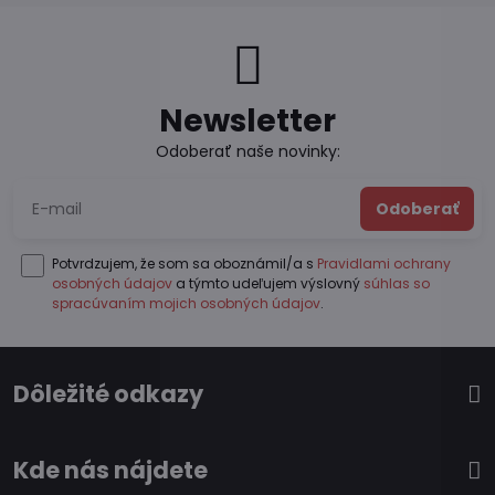
Newsletter
Odoberať naše novinky:
Odoberať
Potvrdzujem, že som sa oboznámil/a s
Pravidlami ochrany
osobných údajov
a týmto udeľujem výslovný
súhlas so
spracúvaním mojich osobných údajov
.
Dôležité odkazy
Kde nás nájdete