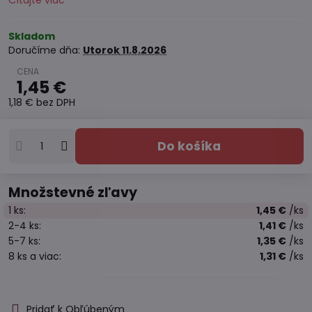
Čítajte viac
Skladom
Doručíme dňa:
Utorok
11.8.2026
1,45 €
1,18 €
bez DPH
Do košíka
Množstevné zľavy
1
ks:
1,45 €
/ks
2-4
ks:
1,41 €
/ks
5-7
ks:
1,35 €
/ks
8
ks
a viac
:
1,31 €
/ks
Pridať k Obľúbeným