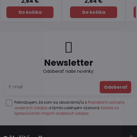
7,45 €
6,49 €
Do košíka
Do košíka
Newsletter
Odoberať naše novinky:
Odoberať
Potvrdzujem, že som sa oboznámil/a s
Pravidlami ochrany
osobných údajov
a týmto udeľujem výslovný
súhlas so
spracúvaním mojich osobných údajov
.