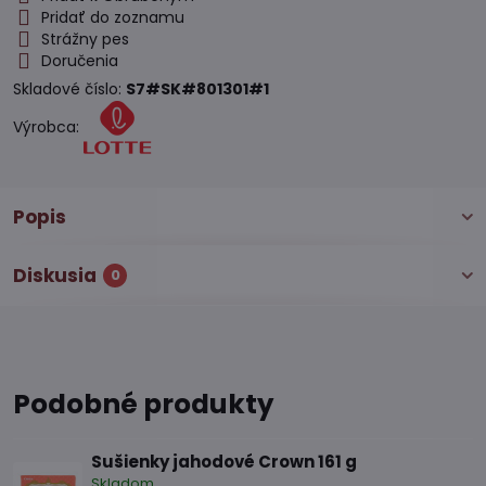
Pridať do zoznamu
Strážny pes
Doručenia
Skladové číslo:
S7#SK#801301#1
Výrobca:
Popis
Diskusia
0
Podobné produkty
Sušienky jahodové Crown 161 g
Skladom