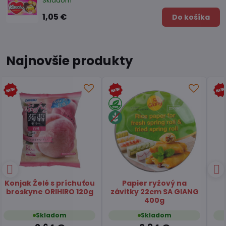
Skladom
1,05 €
Do košíka
Najnovšie produkty
Čaj Matcha Yuzu
Čaj zelený pražený
TSUBOICHI 5x10g
Hojicha latte TSUBOICHI
100g
Skladom
Skladom