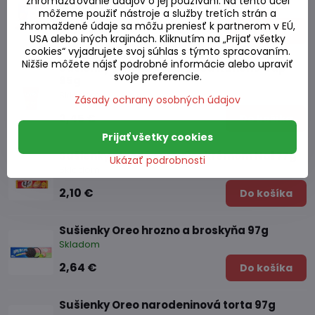
zhromažďovanie údajov o jej používaní. Na tento účel
Skladom
môžeme použiť nástroje a služby tretích strán a
zhromaždené údaje sa môžu preniesť k partnerom v EÚ,
2,80 €
Do košíka
USA alebo iných krajinách. Kliknutím na „Prijať všetky
cookies“ vyjadrujete svoj súhlas s týmto spracovaním.
Nižšie môžete nájsť podrobné informácie alebo upraviť
Sušienky plnené čokoládou Kancho Cup
svoje preferencie.
95g
Skladom
Zásady ochrany osobných údajov
2,45 €
Do košíka
Prijať všetky cookies
Sušienky plnené syrovým krémom Na! 77g
Ukázať podrobnosti
Skladom
2,10 €
Do košíka
Sušienky Oreo hrozno a broskyňa 97g
Skladom
2,64 €
Do košíka
Sušienky Oreo narodeninová torta 97g