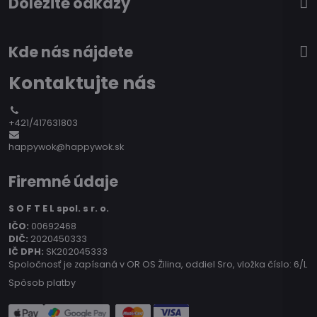
Dôležité odkazy
Kde nás nájdete
Kontaktujte nás
+421/417631803
happywok@happywok.sk
Firemné údaje
S O F T E L spol. s r. o.
IČO:
00692468
DIČ:
2020450333
IČ DPH:
SK202045333
Spoločnosť je zapísaná v OR OS Žilina, oddiel Sro, vložka číslo: 6/L
Spôsob platby