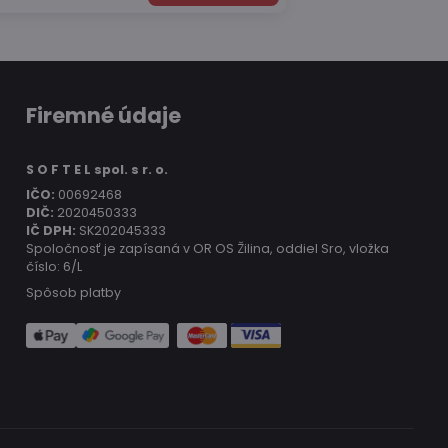
Firemné údaje
S O F T E L spol. s r. o.
IČO:
00692468
DIČ:
2020450333
IČ DPH:
SK202045333
Spoločnosť je zapísaná v OR OS Žilina, oddiel Sro, vložka
číslo: 6/L
Spôsob platby