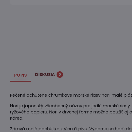
DISKUSIA
0
POPIS
Pečené ochutené chrumkavé morské riasy nori, malé plátky
Nori je japonský všeobecný názov pre jedlé morské riasy. 
ryžového papieru. Nori v drvenej forme možno použiť aj 
Kórea.
Zdravá malá pochúťka k vínu či pivu. Výborne sa hodí do