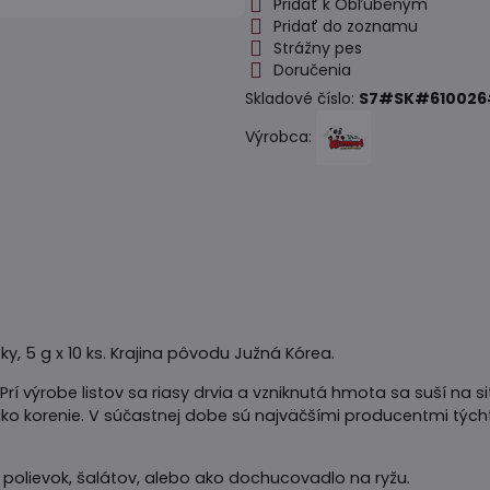
Pridať k Obľúbeným
Pridať do zoznamu
Strážny pes
Doručenia
Skladové číslo:
S7#SK#610026
Výrobca:
, 5 g x 10 ks. Krajina pôvodu Južná Kórea.
Prí výrobe listov sa riasy drvia a vzniknutá hmota sa suší na 
ako korenie. V súčastnej dobe sú najväčšími producentmi tých
 polievok, šalátov, alebo ako dochucovadlo na ryžu.