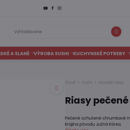
Hľadať
DKÉ A SLANÉ
VÝROBA SUSHI
KUCHYNSKÉ POTREBY
Úvod
Sushi
Morské riasy
Riasy pečené 
Pečené ochutené chrumkavé morsk
Krajina pôvodu Južná Kórea.