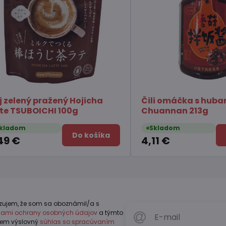
stré syr Gouda
Konjak Želé s príchuťou
immyeon 123g
broskyne ORIHIRO 120g
Skladom
Do košíka
Do koší
2,64 €
zujem, že som sa oboznámil/a s
dlami ochrany osobných údajov
a týmto
jem výslovný
súhlas so spracúvaním