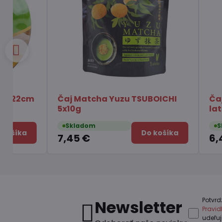
Podložka pod kórejskú misku
Rezance o
Dolsot
Chois Bib
Skladom
Skladom
Do košíka
3,25 €
1,75 €
Potvrd
Newsletter
Pravi
udeľu