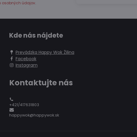
h osobných údajov
.
Kde nás nájdete
Prevádzka Happy Wok Žilina
Facebook
Instagram
Kontaktujte nás
+421/417631803
happywok@happywok.sk