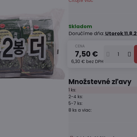
Čítajte viac
Skladom
Doručíme dňa:
Utorok
11.8.
7,50 €
6,30 €
bez DPH
Množstevné zľavy
1
ks:
2-4
ks:
5-7
ks:
8
ks
a viac
: