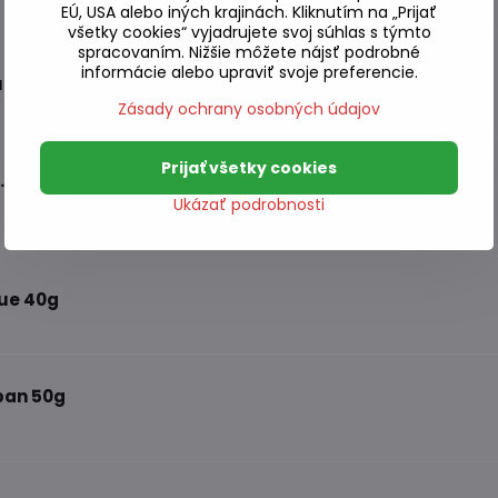
EÚ, USA alebo iných krajinách. Kliknutím na „Prijať
všetky cookies“ vyjadrujete svoj súhlas s týmto
spracovaním. Nižšie môžete nájsť podrobné
informácie alebo upraviť svoje preferencie.
a olivového oleja Nori 25g
Zásady ochrany osobných údajov
Prijať všetky cookies
. 40g
Ukázať podrobnosti
ue 40g
ban 50g