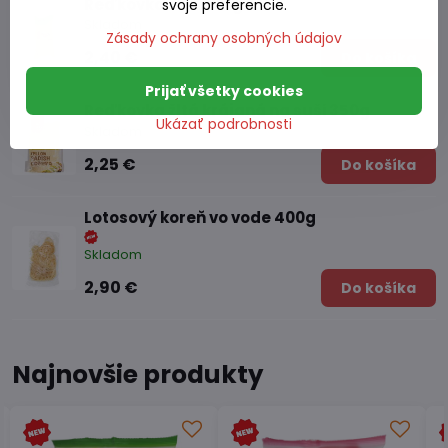
Reďkovka žltá 350g
svoje preferencie.
Skladom
Zásady ochrany osobných údajov
2,40 €
Do košíka
Prijať všetky cookies
Reďkovka žltá krájaná na suši 350g
Ukázať podrobnosti
Skladom
2,25 €
Do košíka
Lotosový koreň vo vode 400g
Skladom
2,90 €
Do košíka
Najnovšie produkty