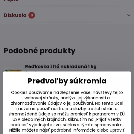
Diskusia
0
Podobné produkty
Reďkovka žltá nakladaná 1 kg
Skladom
Predvoľby súkromia
5,65 €
Do košíka
Cookies používame na zlepšenie vašej návštevy tejto
webovej stránky, analýzu jej výkonnosti a
Reďkovka žltá nakladaná 500g
zhromažďovanie údajov o jej používaní. Na tento účel
môžeme použiť nástroje a služby tretích strán a
Skladom
zhromaždené údaje sa môžu preniesť k partnerom v EÚ,
3,11 €
USA alebo iných krajinách. Kliknutím na „Prijať všetky
Do košíka
cookies“ vyjadrujete svoj súhlas s týmto spracovaním.
Nižšie môžete nájsť podrobné informácie alebo upraviť