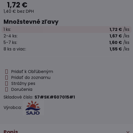
1,72 €
1,40 €
bez DPH
Množstevné zľavy
1
ks:
1,72 €
/ks
2-4
ks:
1,67 €
/ks
5-7
ks:
1,60 €
/ks
8
ks
a viac
:
1,55 €
/ks
Pridať k Obľúbeným
Pridať do zoznamu
Strážny pes
Doručenia
Skladové číslo:
S7#SK#607015#1
Výrobca:
Popis