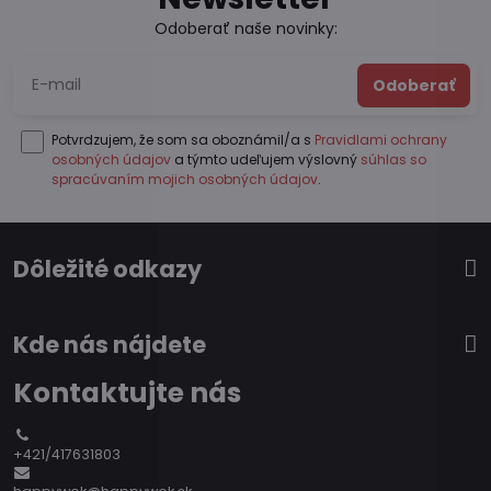
Odoberať naše novinky:
Odoberať
Potvrdzujem, že som sa oboznámil/a s
Pravidlami ochrany
osobných údajov
a týmto udeľujem výslovný
súhlas so
spracúvaním mojich osobných údajov
.
Dôležité odkazy
Kde nás nájdete
Kontaktujte nás
+421/417631803