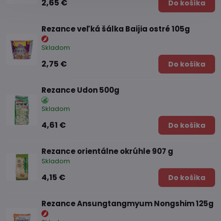
2,65 €
Do košíka
Rezance veľká šálka Baijia ostré 105g
Skladom
2,75 €
Do košíka
Rezance Udon 500g
Skladom
4,61 €
Do košíka
Rezance orientálne okrúhle 907 g
Skladom
4,15 €
Do košíka
Rezance Ansungtangmyum Nongshim 125g