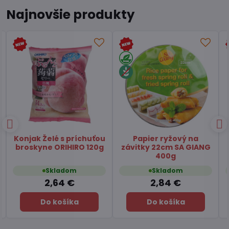
Najnovšie produkty
Čaj Matcha Yuzu
Čaj zelený pražený
TSUBOICHI 5x10g
Hojicha latte TSUBOICHI
100g
Skladom
Skladom
7,45 €
6,49 €
Do košíka
Do košíka