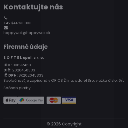
Kontaktujte nás
+421/417631803
happywok@happywok.sk
Firemné údaje
S O F T E L spol. s r. o.
IČO:
00692468
DIČ:
2020450333
IČ DPH:
SK202045333
Spoločnosť je zapísaná v OR OS Žilina, oddiel Sro, vložka číslo: 6/L
Spôsob platby
©
2026
Copyright