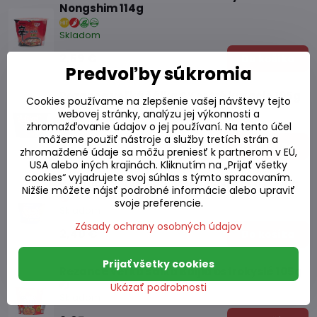
Nongshim 114g
Skladom
2,59 €
Do košíka
Predvoľby súkromia
Rezance veľká šálka SY ostré kuracie 105g
Cookies používame na zlepšenie vašej návštevy tejto
webovej stránky, analýzu jej výkonnosti a
Skladom
zhromažďovanie údajov o jej používaní. Na tento účel
môžeme použiť nástroje a služby tretích strán a
3,30 €
Do košíka
zhromaždené údaje sa môžu preniesť k partnerom v EÚ,
USA alebo iných krajinách. Kliknutím na „Prijať všetky
cookies“ vyjadrujete svoj súhlas s týmto spracovaním.
Rezance veľká šálka Nongshim ostré 100g
Nižšie môžete nájsť podrobné informácie alebo upraviť
svoje preferencie.
Skladom
Zásady ochrany osobných údajov
2,40 €
Do košíka
Prijať všetky cookies
Rezance veľká šálka Baijia ostrokyslé 105g
Ukázať podrobnosti
Skladom