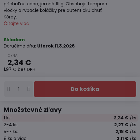
príchuťou udon, jemná 111 g. Obsahuje tempura
vločky a rybacie koláčiky pre autentickú chuť
Kórey.
Čítajte viac
Skladom
Doručíme dňa:
Utorok
11.8.2026
2,34 €
1,97 €
bez DPH
Do košíka
Množstevné zľavy
1
ks:
2,34 €
/ks
2-4
ks:
2,27 €
/ks
5-7
ks:
2,18 €
/ks
8
ks
a viac
:
2,11 €
/ks