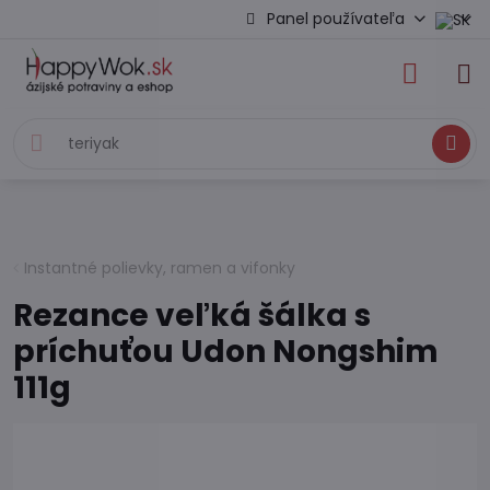
Panel používateľa
Hľadať
Instantné polievky, ramen a vifonky
Rezance veľká šálka s
príchuťou Udon Nongshim
111g