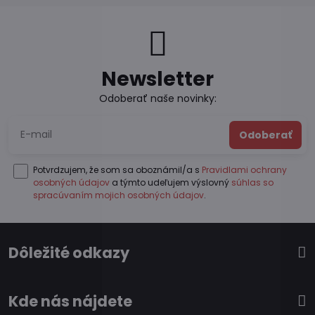
Newsletter
Odoberať naše novinky:
Odoberať
Potvrdzujem, že som sa oboznámil/a s
Pravidlami ochrany
osobných údajov
a týmto udeľujem výslovný
súhlas so
spracúvaním mojich osobných údajov
.
Dôležité odkazy
Kde nás nájdete