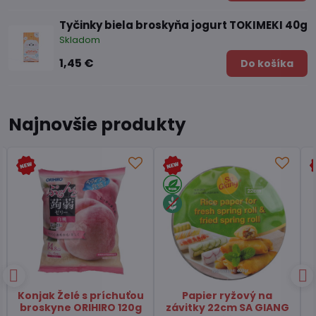
Tyčinky biela broskyňa jogurt TOKIMEKI 40g
Skladom
1,45 €
Do košíka
Najnovšie produkty
Čaj Matcha Yuzu
Čaj zelený pražený
TSUBOICHI 5x10g
Hojicha latte TSUBOICHI