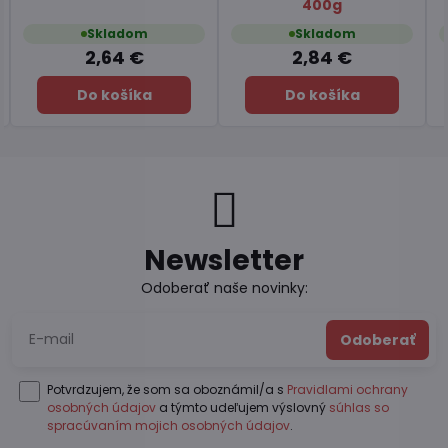
100g
Skladom
Skladom
7,45 €
6,49 €
Do košíka
Do košíka
Newsletter
Odoberať naše novinky:
Odoberať
Potvrdzujem, že som sa oboznámil/a s
Pravidlami ochrany
osobných údajov
a týmto udeľujem výslovný
súhlas so
spracúvaním mojich osobných údajov
.