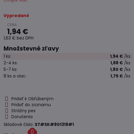
Čítajte viac
Vypredané
1,94 €
1,63 €
bez DPH
Množstevné zľavy
1
ks:
1,94 €
/ks
2-4
ks:
1,88 €
/ks
5-7
ks:
1,80 €
/ks
8
ks
a viac
:
1,75 €
/ks
Pridať k Obľúbeným
Pridať do zoznamu
Strážny pes
Doručenia
Skladové číslo:
S7#SK#801319#1