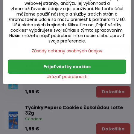
Skladom
webovej stránky, analýzu jej výkonnosti a
zhromažďovanie údajov o jej používaní. Na tento účel
1,30 €
Do košíka
môžeme použiť nástroje a služby tretích strán a
zhromaždené údaje sa môžu preniesť k partnerom v EÚ,
USA alebo iných krajinách. Kliknutím na „Prijať všetky
Tyčinky Pepero mandľové v čokoláde 32g
cookies“ vyjadrujete svoj súhlas s týmto spracovaním.
Nižšie môžete nájsť podrobné informácie alebo upraviť
Skladom
svoje preferencie.
1,35 €
Do košíka
Zásady ochrany osobných údajov
Tyčinky Pepero mandľové s bielou
Prijať všetky cookies
čokoládou 32g
Ukázať podrobnosti
Skladom
1,55 €
Do košíka
Tyčinky Pepero Cookie s čokoládou Lotte
32g
Skladom
1,55 €
Do košíka