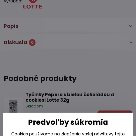
Výrobca:
Popis
Diskusia
0
Podobné produkty
Tyčinky Pepero s bielou čokoládou a
cookiesi Lotte 32g
Skladom
1,60 €
Do košíka
Predvoľby súkromia
Tyčinky Pepero originál čokoládové 47g
Cookies používame na zlepšenie vašej návštevy tejto