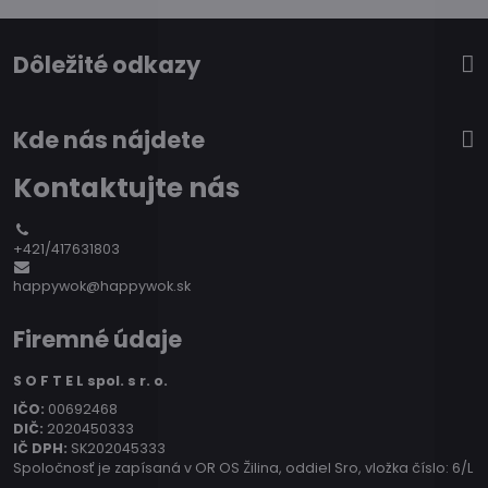
Dôležité odkazy
Kde nás nájdete
Kontaktujte nás
+421/417631803
happywok@happywok.sk
Firemné údaje
S O F T E L spol. s r. o.
IČO:
00692468
DIČ:
2020450333
IČ DPH:
SK202045333
Spoločnosť je zapísaná v OR OS Žilina, oddiel Sro, vložka číslo: 6/L