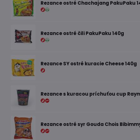
Rezance ostré Chachajang PakuPaku 1
Rezance ostré čili PakuPaku 140g
Rezance SY ostré kuracie Cheese 140g
Rezance s kuracou príchuťou cup Raym
Rezance ostré syr Gouda Chois Bibimm