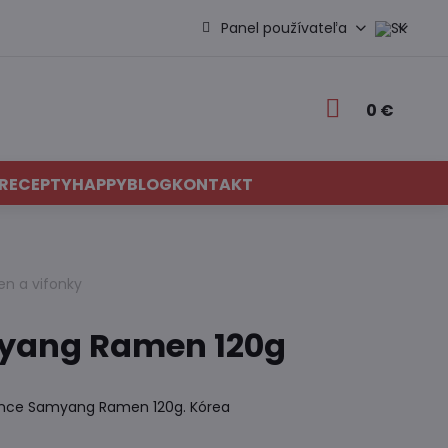
Panel používateľa
0 €
RECEPTY
HAPPYBLOG
KONTAKT
en a vifonky
yang Ramen 120g
ance Samyang Ramen 120g. Kórea