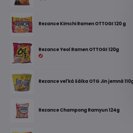
Rezance Kimchi Ramen OTTOGI 120 g
Rezance Yeol Ramen OTTOGI 120g
Rezance veľká šálka OTG Jin jemná 110
Rezance Champong Ramyun 124g