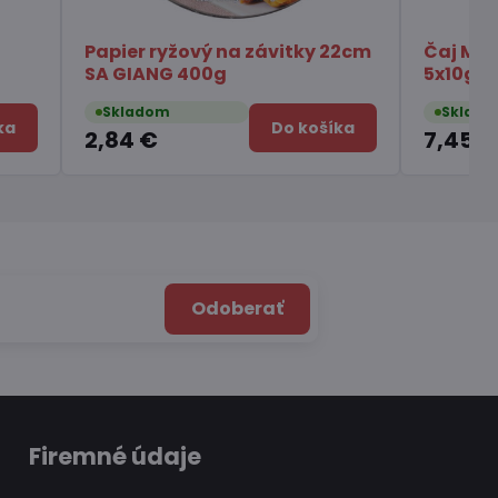
mi
Tapiokové perly s príchuťou
čierneho cukru 250g
Skladom
Do košíka
Do košíka
3,65 €
Odoberať
Firemné údaje