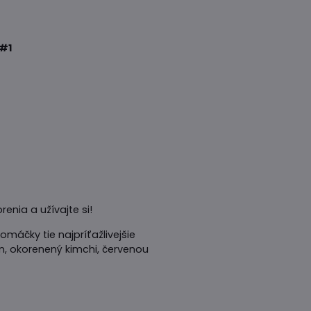
#1
enia a užívajte si!
máčky tie najpríťažlivejšie
n, okorenený kimchi, červenou