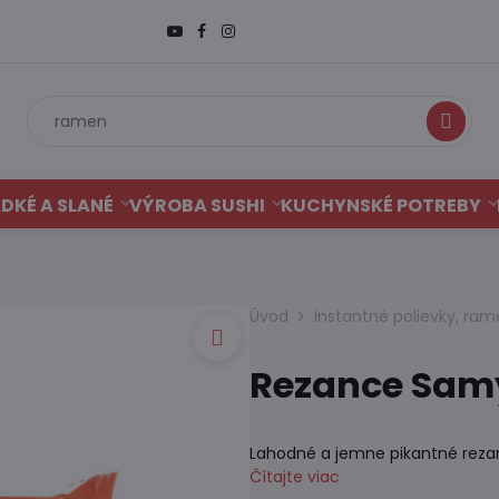
Hľadať
DKÉ A SLANÉ
VÝROBA SUSHI
KUCHYNSKÉ POTREBY
Úvod
Instantné polievky, ram
Rezance Sam
Lahodné a jemne pikantné rez
Čítajte viac