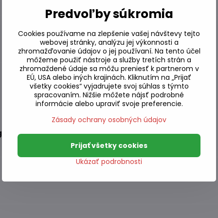
Predvoľby súkromia
Cookies používame na zlepšenie vašej návštevy tejto
webovej stránky, analýzu jej výkonnosti a
zhromažďovanie údajov o jej používaní. Na tento účel
môžeme použiť nástroje a služby tretích strán a
zhromaždené údaje sa môžu preniesť k partnerom v
EÚ, USA alebo iných krajinách. Kliknutím na „Prijať
všetky cookies“ vyjadrujete svoj súhlas s týmto
spracovaním. Nižšie môžete nájsť podrobné
informácie alebo upraviť svoje preferencie.
Zásady ochrany osobných údajov
g
Prijať všetky cookies
Ukázať podrobnosti