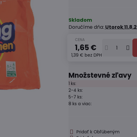
Skladom
Doručíme dňa:
Utorok
11.8.
1,65 €
1,39 €
bez DPH
Množstevné zľavy
1
ks:
2-4
ks:
5-7
ks:
8
ks
a viac
:
Pridať k Obľúbeným