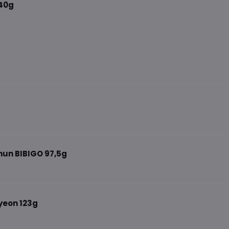
40g
un BIBIGO 97,5g
yeon 123g