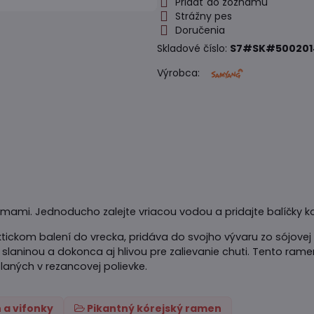
Pridať do zoznamu
Strážny pes
Doručenia
Skladové číslo:
S7#SK#500201
Výrobca:
mami. Jednoducho zalejte vriacou vodou a pridajte balíčky kor
ckom balení do vrecka, pridáva do svojho vývaru zo sójovej o
aninou a dokonca aj hlivou pre zalievanie chuti. Tento rame
laných v rezancovej polievke.
 a vifonky
Pikantný kórejský ramen