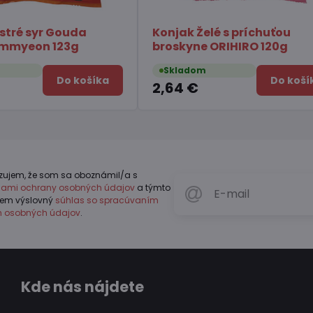
j zelený pražený Hojicha
Čili omáčka s huba
tte TSUBOICHI 100g
Chuannan 213g
kladom
Skladom
Do košíka
49 €
4,11 €
zujem, že som sa oboznámil/a s
dlami ochrany osobných údajov
a týmto
jem výslovný
súhlas so spracúvaním
h osobných údajov
.
Kde nás nájdete